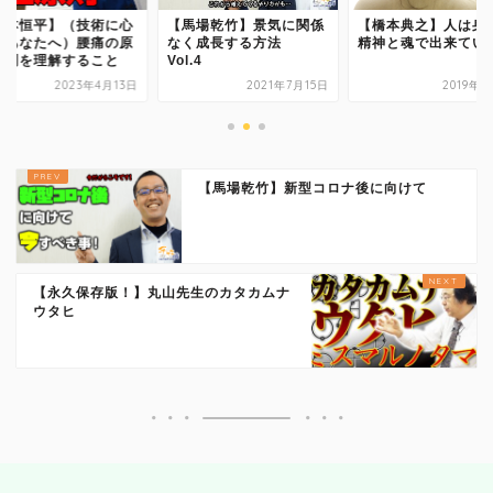
コミュニケーション
馬場乾竹】景気に関係
【橋本典之】人は身体と
【松本恒平】（技術
く成長する方法
精神と魂で出来ている
配なあなたへ）腰痛
治療家の生き方
.4
理原則を理解するこ
2021年7月15日
2019年3月2日
2023年4
治療院物販
治療院で物販する
【馬場乾竹】新型コロナ後に向けて
セラボイス
【永久保存版！】丸山先生のカタカムナ
和の健康法
ウタヒ
DVDショップ