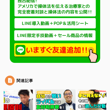
イチオシ！
頭・首の手技
肩・背中の手技
腰の手技
足の手技
関連記事
その他の手技
院の経営
その他の手技
最新記事
治療院の経営