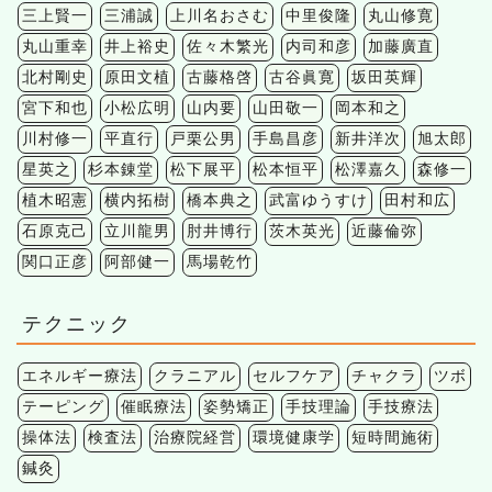
三上賢一
三浦誠
上川名おさむ
中里俊隆
丸山修寛
丸山重幸
井上裕史
佐々木繁光
内司和彦
加藤廣直
北村剛史
原田文植
古藤格啓
古谷眞寛
坂田英輝
宮下和也
小松広明
山内要
山田敬一
岡本和之
川村修一
平直行
戸栗公男
手島昌彦
新井洋次
旭太郎
星英之
杉本錬堂
松下展平
松本恒平
松澤嘉久
森修一
植木昭憲
横内拓樹
橋本典之
武富ゆうすけ
田村和広
石原克己
立川龍男
肘井博行
茨木英光
近藤倫弥
関口正彦
阿部健一
馬場乾竹
テクニック
エネルギー療法
クラニアル
セルフケア
チャクラ
ツボ
テーピング
催眠療法
姿勢矯正
手技理論
手技療法
操体法
検査法
治療院経営
環境健康学
短時間施術
鍼灸