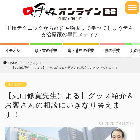
手技テクニックから経営や物販まで学べてしまうデキ
る治療家の専門メディア
イチオシ！
頭・首の手技
肩・背中の手技
腰の手技
足の
HOME
イチオシ！
【丸山修寛先生による】グッズ紹介＆お客さんの相談にいきなり答えます！
イチオシ！
【丸山修寛先生による】グッズ紹介＆
お客さんの相談にいきなり答えま
す！
2020年4月29日