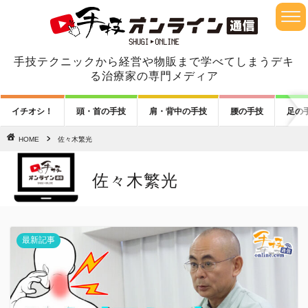
手技テクニックから経営や物販まで学べてしまうデキ
る治療家の専門メディア
イチオシ！
頭・首の手技
肩・背中の手技
腰の手技
足の
HOME
佐々木繁光
佐々木繁光
最新記事