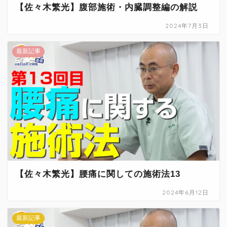
頭・首の手技
【佐々木繁光】腹部施術・内臓調整編の解説
2024年7月3日
肩・背中の手技
最新記事
腰の手技
足の手技
その他の手技
治療院の経営
コミュニケーション
【佐々木繁光】腰痛に関しての施術法13
2024年6月12日
治療家の生き方
最新記事