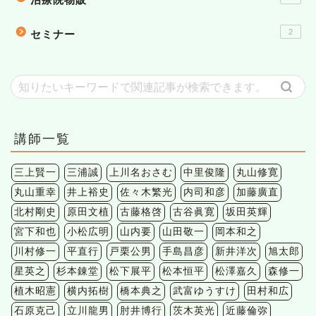
2
セミナー
講師一覧
三上賢一
三浦誠
上川名おさむ
中里俊隆
丸山修寛
丸山重幸
井上裕史
佐々木繁光
内司和彦
加藤廣直
北村剛史
原田文植
古藤格啓
古谷眞寛
坂田英輝
宮下和也
小松広明
山内要
山田敬一
岡本和之
川村修一
平直行
戸栗公男
手島昌彦
新井洋次
旭太郎
星英之
杉本錬堂
松下展平
松本恒平
松澤嘉久
森修一
植木昭憲
横内拓樹
橋本典之
武富ゆうすけ
田村和広
石原克己
立川龍男
肘井博行
茨木英光
近藤倫弥