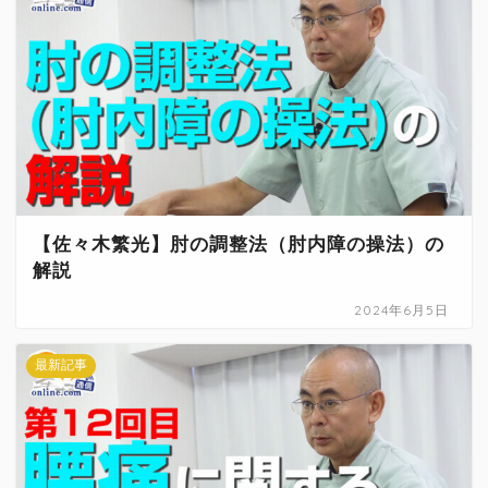
治療院物販
治療院で物販する
セラボイス
和の健康法
【佐々木繁光】肘の調整法（肘内障の操法）の
DVDショップ
解説
2024年6月5日
最新記事