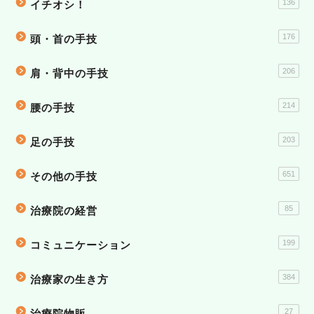
136
イチオシ！
176
頭・首の手技
206
肩・背中の手技
214
腰の手技
203
足の手技
651
その他の手技
85
治療院の経営
199
コミュニケーション
384
治療家の生き方
27
治療院物販