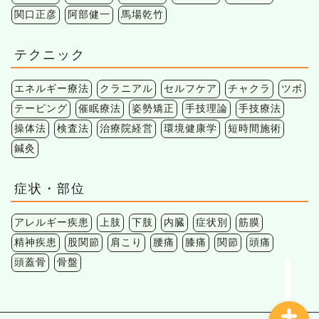
関口正彦
阿部健一
馬場乾竹
テクニック
エネルギー療法
クラニアル
セルフケア
チャクラ
ツボ
テーピング
催眠療法
姿勢矯正
手技理論
手技療法
操体法
検査法
治療院経営
環境健康学
短時間施術
鍼灸
症状・部位
アレルギー疾患
上肢
下肢
内臓
症状別
筋膜
精神疾患
股関節
肩こり
腰痛
膝痛
関節
頭痛
頭蓋骨
骨盤