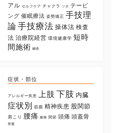
アル
テーピ
チャクラ
セルフケア
ツボ
手技理
ング
催眠療法
姿勢矯正
手技療法
論
操体法
検査
短時
法
治療院経営
環境健康学
間施術
鍼灸
症状・部位
下肢
上肢
内臓
アレルギー疾患
症状別
股関節
精神疾患
筋膜
腰痛
頭痛
頭蓋骨
肩こり
関節
膝痛
骨盤