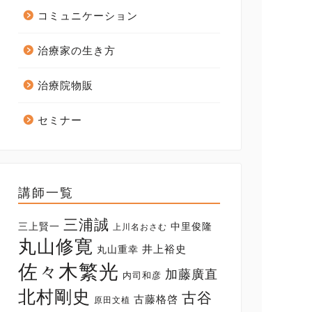
コミュニケーション
治療家の生き方
治療院物販
セミナー
講師一覧
三浦誠
三上賢一
中里俊隆
上川名おさむ
丸山修寛
井上裕史
丸山重幸
佐々木繁光
加藤廣直
内司和彦
北村剛史
古谷
古藤格啓
原田文植