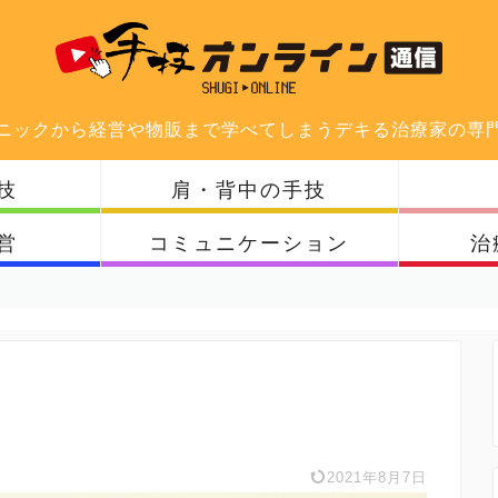
ニックから経営や物販まで学べてしまうデキる治療家の専
技
肩・背中の手技
営
コミュニケーション
治
2021年8月7日