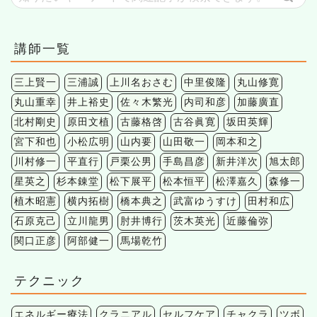
講師一覧
三上賢一
三浦誠
上川名おさむ
中里俊隆
丸山修寛
丸山重幸
井上裕史
佐々木繁光
内司和彦
加藤廣直
北村剛史
原田文植
古藤格啓
古谷眞寛
坂田英輝
宮下和也
小松広明
山内要
山田敬一
岡本和之
川村修一
平直行
戸栗公男
手島昌彦
新井洋次
旭太郎
星英之
杉本錬堂
松下展平
松本恒平
松澤嘉久
森修一
植木昭憲
横内拓樹
橋本典之
武富ゆうすけ
田村和広
石原克己
立川龍男
肘井博行
茨木英光
近藤倫弥
関口正彦
阿部健一
馬場乾竹
テクニック
エネルギー療法
クラニアル
セルフケア
チャクラ
ツボ