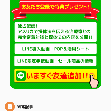
イチオシ！
頭・首の手技
肩・背中の手技
腰の手技
足の手技
その他の手技
関連記事
治療院の経営