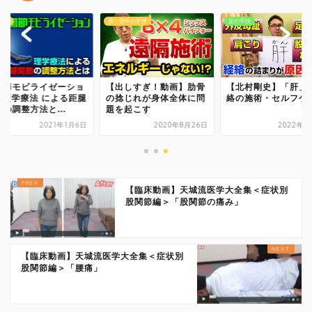
手技
肩・背中の手技
足の手技
コミュニケーション
治療家の生き方
関節モビライゼーショ
【出しすぎ！動画】肋骨
【北村剛史】「肝」
| 理学療法 による距腿
の捻じれが身体全体に問
絡の施術・セルフケ
の調整方法と...
題を起こす
治療院物販
2021年1月6日
2020年8月26日
2022年2
治療院で物販する
【臨床動画】天城流医学大全集＜症状別
セラボイス
股関節編＞「股関節の痛み」
和の健康法
【臨床動画】天城流医学大全集＜症状別
股関節編＞「腰痛」
DVDショップ