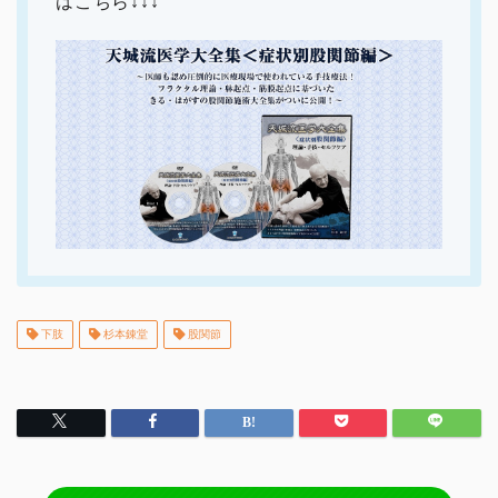
はこちら↓↓↓
下肢
杉本錬堂
股関節