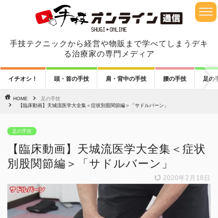
手技テクニックから経営や物販まで学べてしまうデキ
る治療家の専門メディア
イチオシ！
頭・首の手技
肩・背中の手技
腰の手技
足の
HOME
足の手技
【臨床動画】天城流医学大全集＜症状別股関節編＞「サドルバーン」
足の手技
【臨床動画】天城流医学大全集＜症状
別股関節編＞「サドルバーン」
2020年2月18日