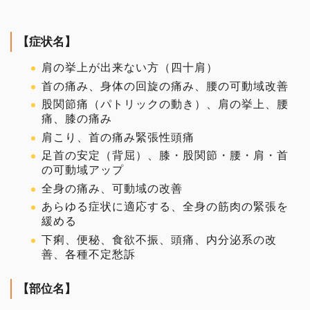
腰の手技
【症状名】
肩の挙上が出来ない方（四十肩）
足の手技
首の痛み、身体の回旋の痛み、腰の可動域改善
股関節痛（パトリックの動き）、肩の挙上、腰
その他の手技
痛、膝の痛み
肩こり、首の痛み緊張性頭痛
治療院の経営
足首の安定（背屈）、膝・股関節・腰・肩・首
の可動域アップ
全身の痛み、可動域の改善
コミュニケーション
あらゆる症状に適応する、全身の筋肉の緊張を
緩める
治療家の生き方
下痢、便秘、食欲不振、頭痛、内分泌系の改
善、各種不定愁訴
治療院物販
【部位名】
治療院で物販する