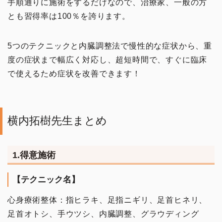
手順通りに施術をするだけなので、治療家、一般の方
とも習得率は100％を誇ります。
5つのテクニックと内臓調整法で慢性的な症状から、重
度の症状まで幅広く対応し、超短時間で、すぐに臨床
で使えるため症状を改善できます！
横内拓樹先生まとめ
1.得意施術
イチオシ！
【テクニック名】
頭・首の手技
心身療術整体：指ヒラキ、足指ニギリ、足首ヒネリ、
足首オトシ、手ウツシ、内臓調整、グラウディング
肩・背中の手技