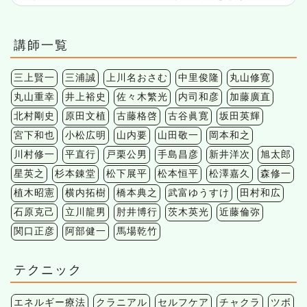
講師一覧
三上賢一
三浦誠
上川名おさむ
中里俊隆
丸山修寛
丸山重幸
井上裕史
佐々木繁光
内司和彦
加藤廣直
北村剛史
原田文植
古藤格啓
古谷眞寛
坂田英輝
宮下和也
小松広明
山内要
山田敬一
岡本和之
川村修一
平直行
戸栗公男
手島昌彦
新井洋次
旭太郎
星英之
杉本錬堂
松下展平
松本恒平
松澤嘉久
森修一
植木昭憲
横内拓樹
橋本典之
武富ゆうすけ
田村和広
石原克己
立川龍男
肘井博行
茨木英光
近藤倫弥
関口正彦
阿部健一
馬場乾竹
テクニック
エネルギー療法
クラニアル
セルフケア
チャクラ
ツボ