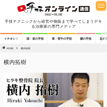
手技テクニックから経営や物販まで学べてしまうデキ
る治療家の専門メディア
イチオシ！
頭・首の手技
肩・背中の手技
腰の手技
足の
HOME
横内拓樹
横内拓樹