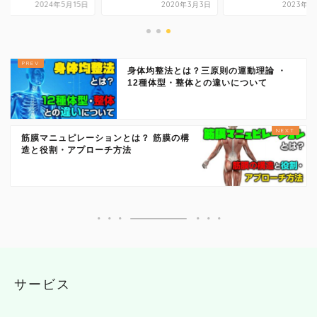
2024年5月15日
2020年3月3日
2023年8
身体均整法とは？三原則の運動理論 ・
12種体型・整体との違いについて
筋膜マニュピレーションとは？ 筋膜の構
造と役割・アプローチ方法
サービス