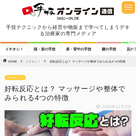
手技テクニックから経営や物販まで学べてしまうデキ
る治療家の専門メディア
イチオシ！
頭・首の手技
肩・背中の手技
腰の手技
足の
HOME
イチオシ！
好転反応とは？ マッサージや整体でみられる4つの特徴
イチオシ！
好転反応とは？ マッサージや整体で
みられる4つの特徴
2020年11月5日