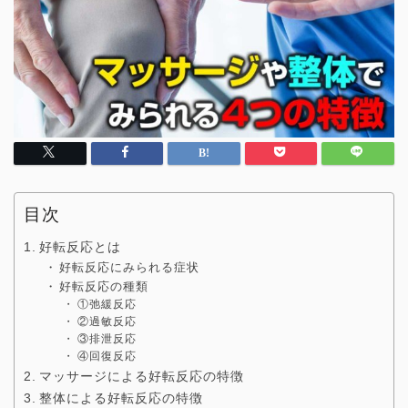
目次
好転反応とは
好転反応にみられる症状
好転反応の種類
①弛緩反応
②過敏反応
③排泄反応
④回復反応
マッサージによる好転反応の特徴
整体による好転反応の特徴