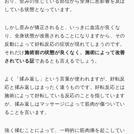
おり、歪みの生じている部位から全身に悪影響を及ぼ
イチオシ！
している状態となっています。
頭・首の手技
しかし歪みが矯正されると、いっきに血流が良くな
り、全身状態が改善されることになりますから、その
肩・背中の手技
反動によって好転反応の症状が現れてしまうのです。
それだけ
施術前の状態が良くなく、施術によって改善
腰の手技
されている証
であるとも言えるでしょう。
足の手技
よく「揉み返し」という言葉が使われますが、好転反
応と揉み返しはまったく違うものです。好転反応とは
その他の手技
施術によって好転している反応のことを指しています
が、揉み返しはマッサージによって筋肉が傷ついてい
治療院の経営
ることを言います。
コミュニケーション
強く揉むことによって、一時的に筋肉痛を起こしてい