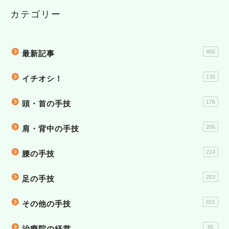
カテゴリー
465
最新記事
136
イチオシ！
176
頭・首の手技
206
肩・背中の手技
214
腰の手技
203
足の手技
651
その他の手技
85
治療院の経営