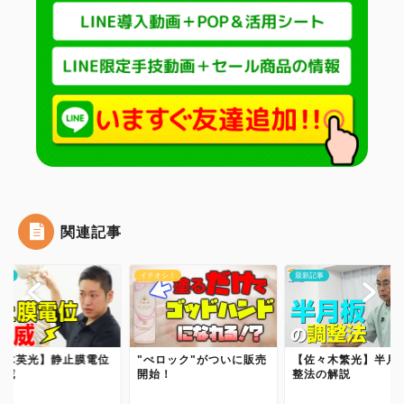
関連記事
記事
イチオシ！
最新記事
茨木英光】静止膜電位
"ぺロック"がついに販売
【佐々木繁光】半月
脅威
開始！
整法の解説