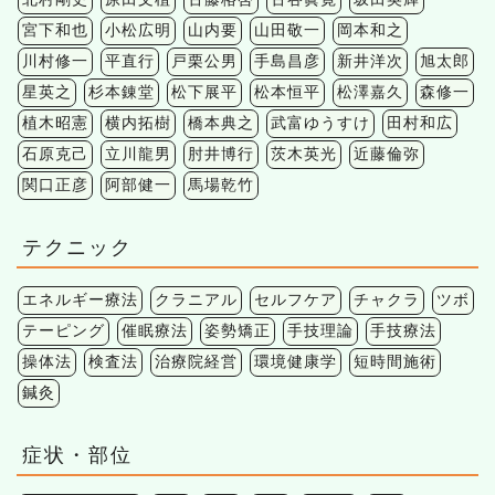
宮下和也
小松広明
山内要
山田敬一
岡本和之
川村修一
平直行
戸栗公男
手島昌彦
新井洋次
旭太郎
星英之
杉本錬堂
松下展平
松本恒平
松澤嘉久
森修一
植木昭憲
横内拓樹
橋本典之
武富ゆうすけ
田村和広
石原克己
立川龍男
肘井博行
茨木英光
近藤倫弥
関口正彦
阿部健一
馬場乾竹
テクニック
エネルギー療法
クラニアル
セルフケア
チャクラ
ツボ
テーピング
催眠療法
姿勢矯正
手技理論
手技療法
操体法
検査法
治療院経営
環境健康学
短時間施術
鍼灸
症状・部位