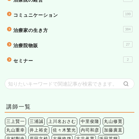
199
コミュニケーション
384
治療家の生き方
27
治療院物販
2
セミナー
講師一覧
三上賢一
三浦誠
上川名おさむ
中里俊隆
丸山修寛
丸山重幸
井上裕史
佐々木繁光
内司和彦
加藤廣直
北村剛史
原田文植
古藤格啓
古谷眞寛
坂田英輝