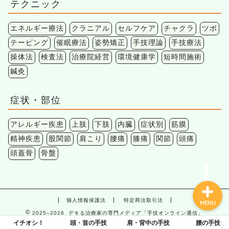
テクニック
エネルギー療法
クラニアル
セルフケア
チャクラ
ツボ
テーピング
催眠療法
姿勢矯正
手技理論
手技療法
操体法
検査法
治療院経営
環境健康学
短時間施術
鍼灸
症状・部位
アレルギー疾患
上肢
下肢
内臓
症状別
筋膜
精神疾患
股関節
肩こり
腰痛
膝痛
関節
頭痛
頭蓋骨
骨盤
個人情報保護法
特定商法取引法
MENU
2025–2026 デキる治療家の専門メディア「手技オンライン通信」
イチオシ！
頭・首の手技
肩・背中の手技
腰の手技