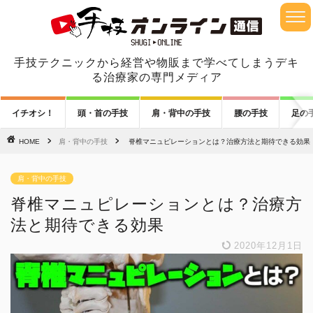
手技テクニックから経営や物販まで学べてしまうデキ
る治療家の専門メディア
イチオシ！
頭・首の手技
肩・背中の手技
腰の手技
足の
HOME
肩・背中の手技
脊椎マニュピレーションとは？治療方法と期待できる効果
肩・背中の手技
脊椎マニュピレーションとは？治療方
法と期待できる効果
2020年12月1日