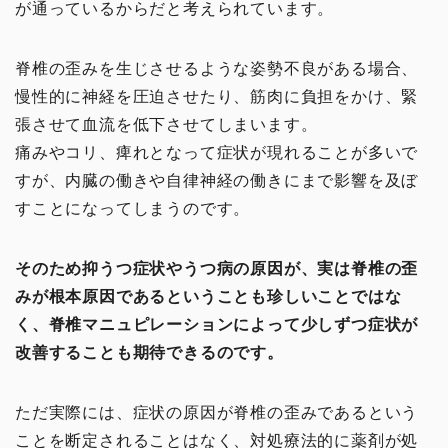
が通っているからだと考えられています。
脊椎の歪みを生じさせるような姿勢不良がある場合、
慢性的に神経を圧迫させたり、筋肉に負担をかけ、緊
張させて血流を低下させてしまいます。
痛みやコリ、痺れとなって症状が現れることが多いで
すが、内臓の働きや自律神経の働きにまで影響を及ぼ
すことになってしまうのです。
そのため抑うつ症状やうつ病の原因が、実は脊椎の歪
みが根本原因であるということも珍しいことではな
く、脊椎マニュピレーションによって少しずつ症状が
改善することも期待できるのです。
イチオシ！
ただ実際には、症状の原因が脊椎の歪みであるという
頭・首の手技
ことを断定されることはなく、対処療法的に薬剤が処