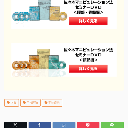
治療院で物販する
セラボイス
和の健康法
DVDショップ
上肢
手技理論
手技療法