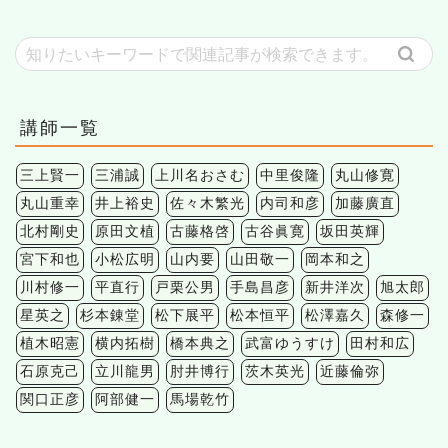
講師一覧
三上賢一
三浦誠
上川名おさむ
中里俊隆
丸山修寛
丸山重幸
井上裕史
佐々木繁光
内司和彦
加藤廣直
北村剛史
原田文植
古藤格啓
古谷眞寛
坂田英輝
宮下和也
小松広明
山内要
山田敬一
岡本和之
川村修一
平直行
戸栗公男
手島昌彦
新井洋次
旭太郎
星英之
杉本錬堂
松下展平
松本恒平
松澤嘉久
森修一
植木昭憲
横内拓樹
橋本典之
武富ゆうすけ
田村和広
石原克己
立川龍男
肘井博行
茨木英光
近藤倫弥
関口正彦
阿部健一
馬場乾竹