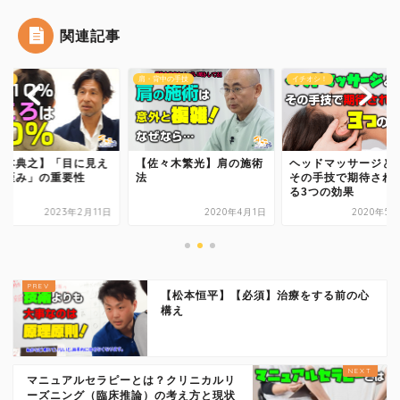
関連記事
記事
肩・背中の手技
イチオシ！
橋本典之】「目に見え
【佐々木繁光】肩の施術
ヘッドマッサージと
い歪み」の重要性
法
その手技で期待され
る3つの効果
2023年2月11日
2020年4月1日
2020年5
【松本恒平】【必須】治療をする前の心
構え
マニュアルセラピーとは？クリニカルリ
ーズニング（臨床推論）の考え方と現状