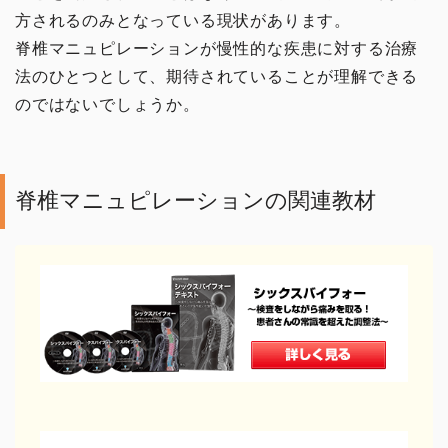
方されるのみとなっている現状があります。
肩・背中の手技
脊椎マニュピレーションが慢性的な疾患に対する治療
法のひとつとして、期待されていることが理解できる
腰の手技
のではないでしょうか。
足の手技
その他の手技
脊椎マニュピレーションの関連教材
治療院の経営
コミュニケーション
治療家の生き方
治療院物販