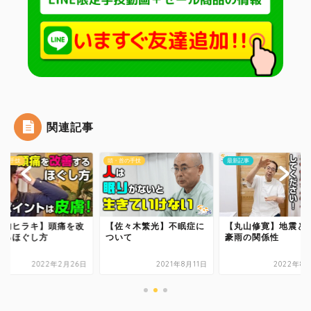
関連記事
首の手技
頭・首の手技
最新記事
横内ヒラキ】頭痛を改
【佐々木繁光】不眠症に
【丸山修寛】地震と
するほぐし方
ついて
豪雨の関係性
2022年2月26日
2021年8月11日
2022年8