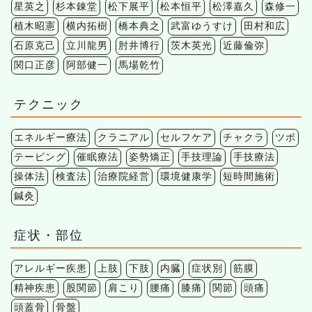
星英之
杉本錬堂
松下展平
松本恒平
松澤嘉久
森修一
植木昭憲
横内拓樹
橋本典之
武富ゆうすけ
田村和広
石原克己
立川龍男
肘井博行
茨木英光
近藤倫弥
関口正彦
阿部健一
馬場乾竹
テクニック
エネルギー療法
クラニアル
セルフケア
チャクラ
ツボ
テーピング
催眠療法
姿勢矯正
手技理論
手技療法
操体法
検査法
治療院経営
環境健康学
短時間施術
鍼灸
症状・部位
アレルギー疾患
上肢
下肢
内臓
症状別
筋膜
精神疾患
股関節
肩こり
腰痛
膝痛
関節
頭痛
頭蓋骨
骨盤