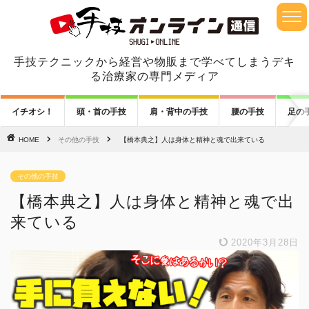
手技テクニックから経営や物販まで学べてしまうデキ
る治療家の専門メディア
イチオシ！
頭・首の手技
肩・背中の手技
腰の手技
足の
HOME
その他の手技
【橋本典之】人は身体と精神と魂で出来ている
その他の手技
【橋本典之】人は身体と精神と魂で出
来ている
2020年3月28日