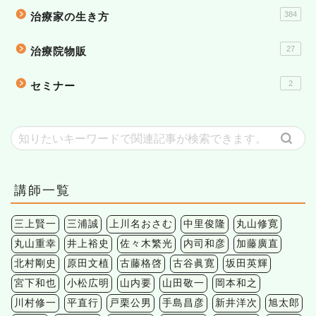
384
治療家の生き方
27
治療院物販
2
セミナー
講師一覧
三上賢一
三浦誠
上川名おさむ
中里俊隆
丸山修寛
丸山重幸
井上裕史
佐々木繁光
内司和彦
加藤廣直
北村剛史
原田文植
古藤格啓
古谷眞寛
坂田英輝
宮下和也
小松広明
山内要
山田敬一
岡本和之
川村修一
平直行
戸栗公男
手島昌彦
新井洋次
旭太郎