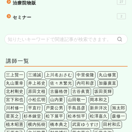
27
治療院物販
2
セミナー
講師一覧
三上賢一
三浦誠
上川名おさむ
中里俊隆
丸山修寛
丸山重幸
井上裕史
佐々木繁光
内司和彦
加藤廣直
北村剛史
原田文植
古藤格啓
古谷眞寛
坂田英輝
宮下和也
小松広明
山内要
山田敬一
岡本和之
川村修一
平直行
戸栗公男
手島昌彦
新井洋次
旭太郎
星英之
杉本錬堂
松下展平
松本恒平
松澤嘉久
森修一
植木昭憲
横内拓樹
橋本典之
武富ゆうすけ
田村和広