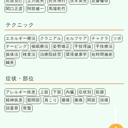
石原克己
立川龍男
肘井博行
茨木英光
近藤倫弥
関口正彦
阿部健一
馬場乾竹
テクニック
エネルギー療法
クラニアル
セルフケア
チャクラ
ツボ
テーピング
催眠療法
姿勢矯正
手技理論
手技療法
操体法
検査法
治療院経営
環境健康学
短時間施術
鍼灸
症状・部位
アレルギー疾患
上肢
下肢
内臓
症状別
筋膜
精神疾患
股関節
肩こり
腰痛
膝痛
関節
頭痛
頭蓋骨
骨盤