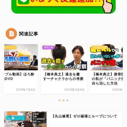
関連記事
ュニケーション
最新記事
その他の手技
サンプル動画】ほろ酔
【橋本典之】過去を癒
【橋本典之】接骨院
道場DVD
す〜チャクラからの考察
の私が「パニック症
自ら治した方法
2018年7月4日
2023年2月4日
2020年4
【丸山修寛】ゼロ磁場とループについて