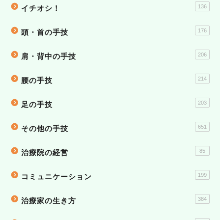
136
イチオシ！
176
頭・首の手技
206
肩・背中の手技
214
腰の手技
203
足の手技
651
その他の手技
85
治療院の経営
199
コミュニケーション
384
治療家の生き方