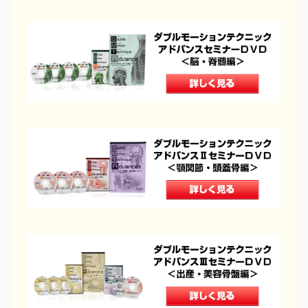
イチオシ！
頭・首の手技
肩・背中の手技
腰の手技
足の手技