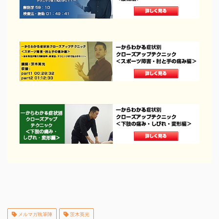
メルマガ執筆陣
茨木英光