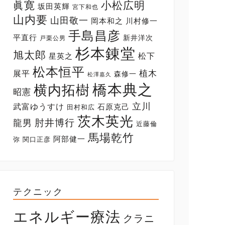
眞寛
小松広明
坂田英輝
宮下和也
山内要
山田敬一
岡本和之
川村修一
手島昌彦
平直行
新井洋次
戸栗公男
杉本錬堂
旭太郎
松下
星英之
松本恒平
展平
植木
森修一
松澤嘉久
橋本典之
横内拓樹
昭憲
立川
武富ゆうすけ
石原克己
田村和広
茨木英光
肘井博行
龍男
近藤倫
馬場乾竹
阿部健一
弥
関口正彦
テクニック
エネルギー療法
クラニ