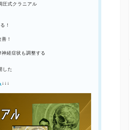
調圧式クラニアル
きる！
改善！
律神経症状も調整する
開した
ら
↓↓↓