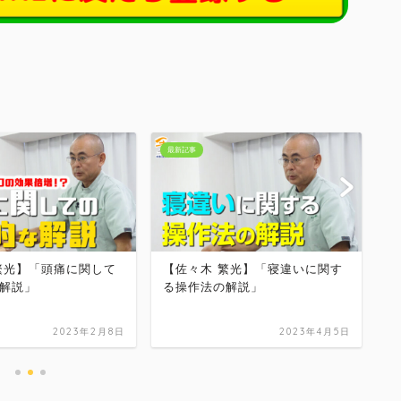
頭・首の手技
最
繁光】「寝違いに関す
【松本恒平】発生学・出産から
【
解説」
みる頭蓋骨の治療
の
2023年4月5日
2021年7月8日