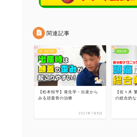
関連記事
最新記事
最新記事
・出産から
【佐々木 繁光】「頭痛に関して
【佐々木 
の総合的な解説」
る操作法の
2021年7月8日
2023年2月8日