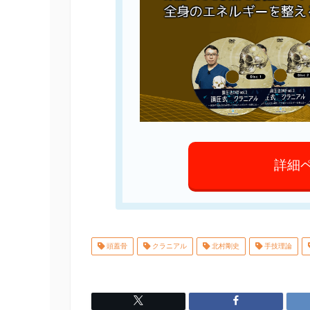
詳細
頭蓋骨
クラニアル
北村剛史
手技理論