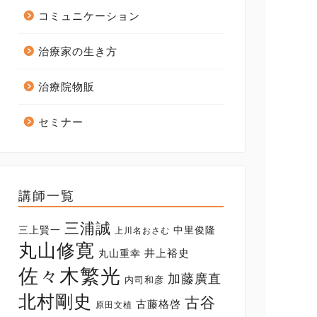
コミュニケーション
治療家の生き方
治療院物販
セミナー
講師一覧
三浦誠
三上賢一
中里俊隆
上川名おさむ
丸山修寛
井上裕史
丸山重幸
佐々木繁光
加藤廣直
内司和彦
北村剛史
古谷
古藤格啓
原田文植