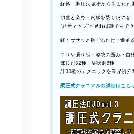
経絡・調圧法施術から生まれた
頭蓋と全身・内臓を繋ぐ虎の巻
“頭蓋マップ”を見れば誰でもで
軽くササッと撫でるだけで劇的
コリや張り感・姿勢の歪み・自
部位別32種＋症状別6種
計38種のテクニックを業界初公
調圧式クラニアルの詳細はこち