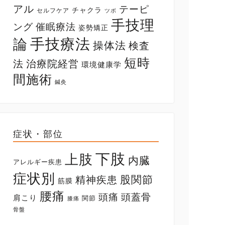
アル
テーピ
チャクラ
セルフケア
ツボ
手技理
ング
催眠療法
姿勢矯正
手技療法
論
操体法
検査
短時
法
治療院経営
環境健康学
間施術
鍼灸
症状・部位
下肢
上肢
内臓
アレルギー疾患
症状別
股関節
精神疾患
筋膜
腰痛
頭痛
頭蓋骨
肩こり
関節
膝痛
骨盤