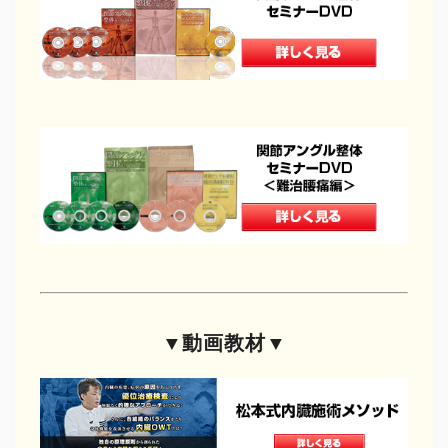
治療家の生き方
治療院物販
治療院で物販する
セラボイス
和の健康法
DVDショップ
▼動画教材▼