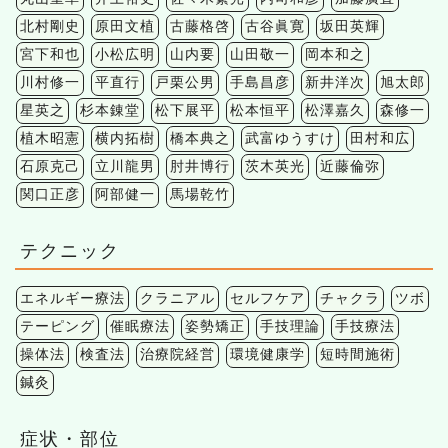
北村剛史
原田文植
古藤格啓
古谷眞寛
坂田英輝
宮下和也
小松広明
山内要
山田敬一
岡本和之
川村修一
平直行
戸栗公男
手島昌彦
新井洋次
旭太郎
星英之
杉本錬堂
松下展平
松本恒平
松澤嘉久
森修一
植木昭憲
横内拓樹
橋本典之
武富ゆうすけ
田村和広
石原克己
立川龍男
肘井博行
茨木英光
近藤倫弥
関口正彦
阿部健一
馬場乾竹
テクニック
エネルギー療法
クラニアル
セルフケア
チャクラ
ツボ
テーピング
催眠療法
姿勢矯正
手技理論
手技療法
操体法
検査法
治療院経営
環境健康学
短時間施術
鍼灸
症状・部位