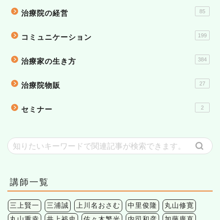
85
治療院の経営
199
コミュニケーション
384
治療家の生き方
27
治療院物販
2
セミナー
講師一覧
三上賢一
三浦誠
上川名おさむ
中里俊隆
丸山修寛
丸山重幸
井上裕史
佐々木繁光
内司和彦
加藤廣直