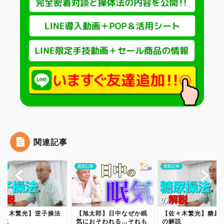
関連記事
記事
最新記事
最新記事
佐々木繁光】逆子操法
【旭太郎】日中なぜか眠
【佐々木繁光】糖尿
解説
気におそわれる…それも
の解説