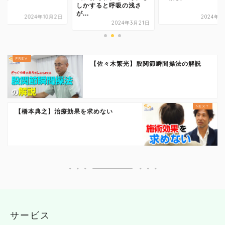
しかすると呼吸の浅さ
が...
2024年10月2日
2024年9
2024年3月21日
【佐々木繁光】股関節瞬間操法の解説
【橋本典之】治療効果を求めない
サービス