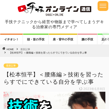
手技テクニックから経営や物販まで学べてしまうデキ
る治療家の専門メディア
イチオシ！
頭・首の手技
肩・背中の手技
腰の手技
足の
HOME
最新記事
【松本恒平】＜腰痛編＞技術を習ったらすでにできている自分を学ぶ事
最新記事
【松本恒平】＜腰痛編＞技術を習った
らすでにできている自分を学ぶ事
2023年6月8日