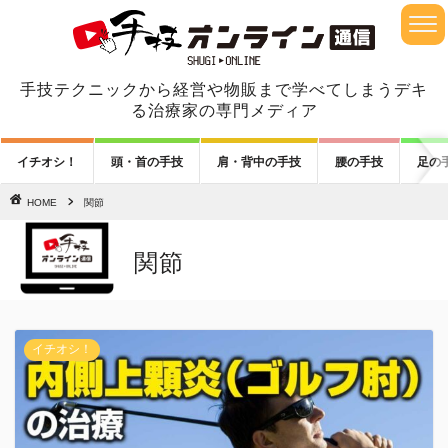
手技テクニックから経営や物販まで学べてしまうデキ
る治療家の専門メディア
イチオシ！
頭・首の手技
肩・背中の手技
腰の手技
足の
HOME
関節
関節
イチオシ！