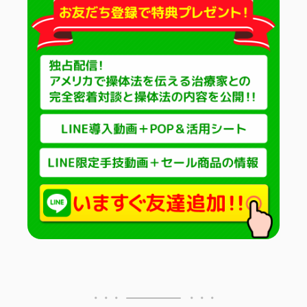
イチオシ！
頭・首の手技
肩・背中の手技
腰の手技
足の手技
その他の手技
治療院の経営