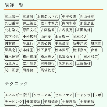
講師一覧
三上賢一
三浦誠
上川名おさむ
中里俊隆
丸山修寛
丸山重幸
井上裕史
佐々木繁光
内司和彦
加藤廣直
北村剛史
原田文植
古藤格啓
古谷眞寛
坂田英輝
宮下和也
小松広明
山内要
山田敬一
岡本和之
川村修一
平直行
戸栗公男
手島昌彦
新井洋次
旭太郎
星英之
杉本錬堂
松下展平
松本恒平
松澤嘉久
森修一
植木昭憲
横内拓樹
橋本典之
武富ゆうすけ
田村和広
石原克己
立川龍男
肘井博行
茨木英光
近藤倫弥
関口正彦
阿部健一
馬場乾竹
テクニック
エネルギー療法
クラニアル
セルフケア
チャクラ
ツボ
テーピング
催眠療法
姿勢矯正
手技理論
手技療法