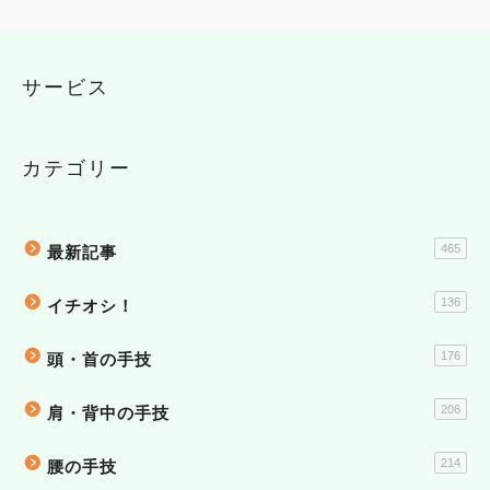
コミュニケーション
サービス
治療家の生き方
治療院物販
カテゴリー
治療院で物販する
465
最新記事
セラボイス
136
イチオシ！
和の健康法
176
頭・首の手技
DVDショップ
206
肩・背中の手技
214
腰の手技