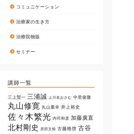
コミュニケーション
治療家の生き方
治療院物販
セミナー
講師一覧
三浦誠
三上賢一
中里俊隆
上川名おさむ
丸山修寛
井上裕史
丸山重幸
佐々木繁光
加藤廣直
内司和彦
北村剛史
古谷
古藤格啓
原田文植