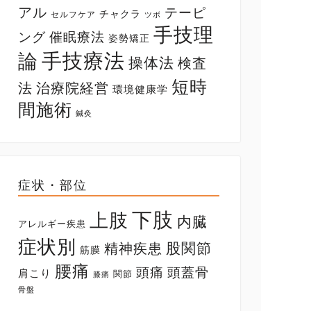
アル
テーピ
チャクラ
セルフケア
ツボ
手技理
ング
催眠療法
姿勢矯正
手技療法
論
操体法
検査
短時
法
治療院経営
環境健康学
間施術
鍼灸
症状・部位
下肢
上肢
内臓
アレルギー疾患
症状別
股関節
精神疾患
筋膜
腰痛
頭痛
頭蓋骨
肩こり
関節
膝痛
骨盤