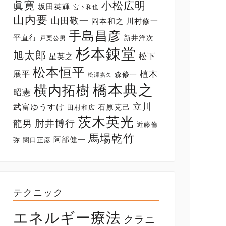
眞寛
小松広明
坂田英輝
宮下和也
山内要
山田敬一
岡本和之
川村修一
手島昌彦
平直行
新井洋次
戸栗公男
杉本錬堂
旭太郎
松下
星英之
松本恒平
展平
植木
森修一
松澤嘉久
橋本典之
横内拓樹
昭憲
立川
武富ゆうすけ
石原克己
田村和広
茨木英光
肘井博行
龍男
近藤倫
馬場乾竹
阿部健一
弥
関口正彦
テクニック
エネルギー療法
クラニ