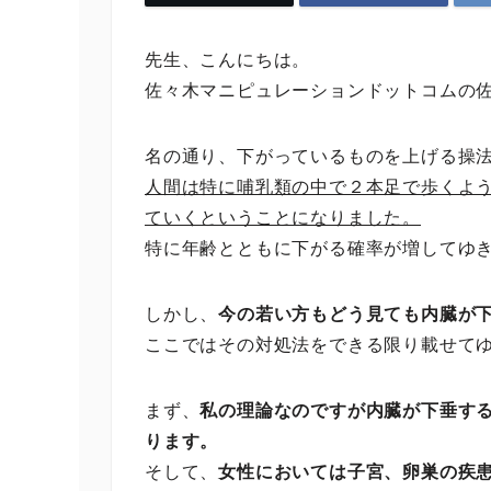
先生、こんにちは。
佐々木マニピュレーションドットコムの佐
名の通り、下がっているものを上げる操
人間は特に哺乳類の中で２本足で歩くよ
ていくということになりました。
特に年齢とともに下がる確率が増してゆ
しかし、
今の若い方もどう見ても内臓が
ここではその対処法をできる限り載せて
まず、
私の理論なのですが内臓が下垂す
ります。
そして、
女性においては子宮、卵巣の疾