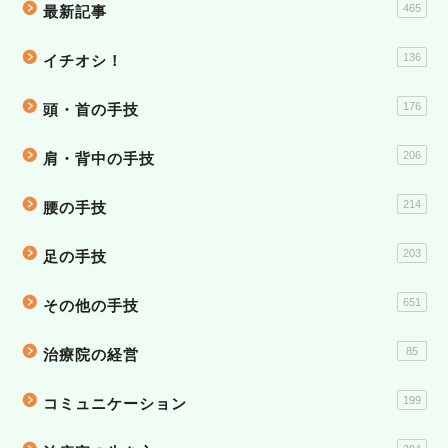
465
最新記事
136
イチオシ！
176
頭・首の手技
206
肩・背中の手技
214
腰の手技
203
足の手技
651
その他の手技
85
治療院の経営
199
コミュニケーション