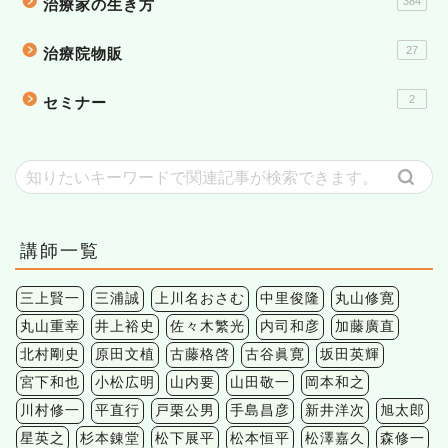
384
治療家の生き方
27
治療院物販
2
セミナー
講師一覧
三上賢一
三浦誠
上川名おさむ
中里俊隆
丸山修寛
丸山重幸
井上裕史
佐々木繁光
内司和彦
加藤廣直
北村剛史
原田文植
古藤格啓
古谷眞寛
坂田英輝
宮下和也
小松広明
山内要
山田敬一
岡本和之
川村修一
平直行
戸栗公男
手島昌彦
新井洋次
旭太郎
星英之
杉本錬堂
松下展平
松本恒平
松澤嘉久
森修一