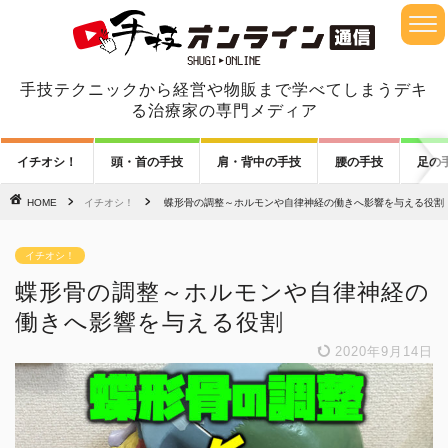
手技テクニックから経営や物販まで学べてしまうデキ
る治療家の専門メディア
イチオシ！
頭・首の手技
肩・背中の手技
腰の手技
足の
HOME
イチオシ！
蝶形骨の調整～ホルモンや自律神経の働きへ影響を与える役割
イチオシ！
蝶形骨の調整～ホルモンや自律神経の
働きへ影響を与える役割
2020年9月14日