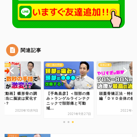
関連記事
首の手技
頭・首の手技
最新記事
測定動画】蝶形骨の調
【手島昌彦】＜頚部の痛
頭蓋骨矯正法・特殊
で本当に脳波は変化す
み＞ランゲルラインテク
編「ＤＶＤ全体の解
のか？
ニックで頚部痛と可動
域...
2020年10月9日
2022年4
2021年9月27日