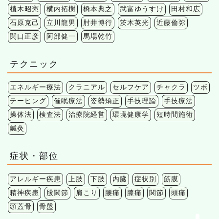
植木昭憲
横内拓樹
橋本典之
武富ゆうすけ
田村和広
石原克己
立川龍男
肘井博行
茨木英光
近藤倫弥
関口正彦
阿部健一
馬場乾竹
テクニック
エネルギー療法
クラニアル
セルフケア
チャクラ
ツボ
テーピング
催眠療法
姿勢矯正
手技理論
手技療法
操体法
検査法
治療院経営
環境健康学
短時間施術
鍼灸
症状・部位
アレルギー疾患
上肢
下肢
内臓
症状別
筋膜
精神疾患
股関節
肩こり
腰痛
膝痛
関節
頭痛
頭蓋骨
骨盤