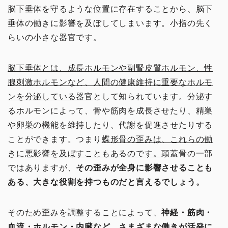
脳下垂体を守るような位置に存在することから、脳下
その他の手技
垂体の働きに影響を及ぼしてしまいます。小指の先く
らいの小さな器官です。
治療院の経営
脳下垂体とは、成長ホルモンや副腎皮質ホルモン、性
コミュニケーション
腺刺激ホルモンなど、人間の健康維持に重要なホルモ
ンを分泌している器官
として知られています。
分泌す
治療家の生き方
るホルモンによって、骨や筋肉を成長させたり、精巣
や卵巣の機能を維持したり、代謝を促進させたりする
治療院物販
ことができます。
つまり
蝶形骨の歪みは、これらの働
きに悪影響を及ぼすこともあるのです。
頭蓋骨の一部
治療院で物販する
ではありますが、
その歪みが全身に影響させることも
ある、大きな役割を持つものだと言えるでしょう。
セラボイス
そのため歪みを調整することによって、
神経・筋肉・
和の健康法
血流・ホルモン・内臓など、さまざまな働きが活発に