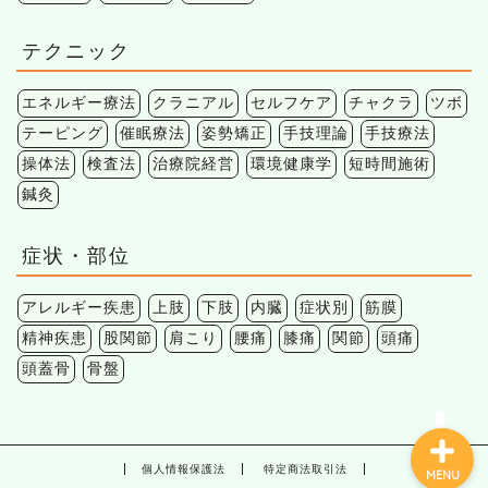
テクニック
エネルギー療法
クラニアル
セルフケア
チャクラ
ツボ
テーピング
催眠療法
姿勢矯正
手技理論
手技療法
操体法
検査法
治療院経営
環境健康学
短時間施術
鍼灸
症状・部位
アレルギー疾患
上肢
下肢
内臓
症状別
筋膜
精神疾患
股関節
肩こり
腰痛
膝痛
関節
頭痛
頭蓋骨
骨盤
個人情報保護法
特定商法取引法
MENU