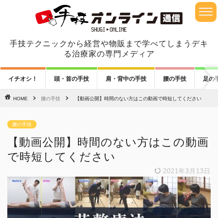
手技テクニックから経営や物販まで学べてしまうデキ
る治療家の専門メディア
イチオシ！
頭・首の手技
肩・背中の手技
腰の手技
足の
HOME
腰の手技
【動画公開】時間のない方はこの動画で時短してください
腰の手技
【動画公開】時間のない方はこの動画
で時短してください
2021年3月13日