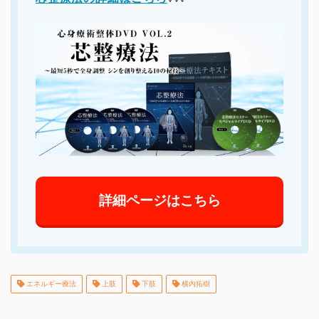
詳細ページはこちら
イチオシ！
エネルギー療法
上肢
下肢
横内拓樹
頭・首の手技