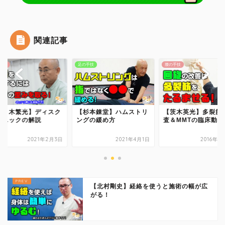
治療院で物販する
関連記事
セラボイス
手技
腰の手技
腰の手技
和の健康法
DVDショップ
杉本錬堂】ハムストリ
【茨木英光】多裂筋の検
【佐々木繁光】ディ
グの緩め方
査＆MMTの臨床動画
テクニックの解説
2021年4月1日
2016年1月15日
2021年2
【北村剛史】経絡を使うと施術の幅が広
がる！