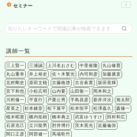
2
セミナー
講師一覧
三上賢一
三浦誠
上川名おさむ
中里俊隆
丸山修寛
丸山重幸
井上裕史
佐々木繁光
内司和彦
加藤廣直
北村剛史
原田文植
古藤格啓
古谷眞寛
坂田英輝
宮下和也
小松広明
山内要
山田敬一
岡本和之
川村修一
平直行
戸栗公男
手島昌彦
新井洋次
旭太郎
星英之
杉本錬堂
松下展平
松本恒平
松澤嘉久
森修一
植木昭憲
横内拓樹
橋本典之
武富ゆうすけ
田村和広
石原克己
立川龍男
肘井博行
茨木英光
近藤倫弥
関口正彦
阿部健一
馬場乾竹