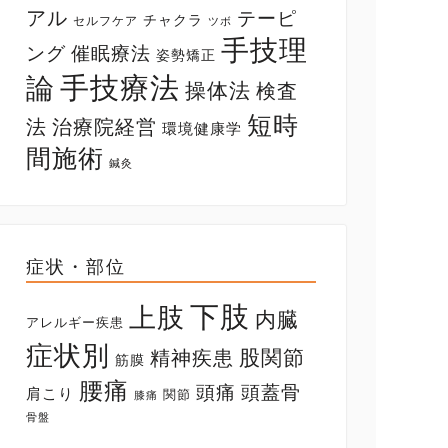
アル
テーピ
チャクラ
セルフケア
ツボ
手技理
ング
催眠療法
姿勢矯正
手技療法
論
操体法
検査
短時
法
治療院経営
環境健康学
間施術
鍼灸
症状・部位
下肢
上肢
内臓
アレルギー疾患
症状別
股関節
精神疾患
筋膜
腰痛
頭痛
頭蓋骨
肩こり
関節
膝痛
骨盤