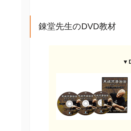
錬堂先生のDVD教材
▼