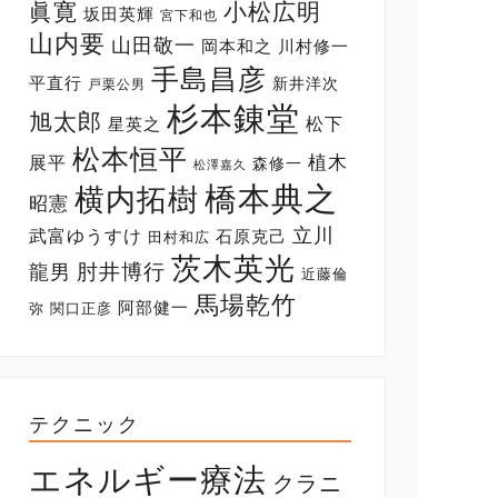
眞寛
小松広明
坂田英輝
宮下和也
山内要
山田敬一
岡本和之
川村修一
手島昌彦
平直行
新井洋次
戸栗公男
杉本錬堂
旭太郎
松下
星英之
松本恒平
展平
植木
森修一
松澤嘉久
橋本典之
横内拓樹
昭憲
立川
武富ゆうすけ
石原克己
田村和広
茨木英光
肘井博行
龍男
近藤倫
馬場乾竹
阿部健一
弥
関口正彦
テクニック
エネルギー療法
クラニ