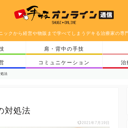
ニックから経営や物販まで学べてしまうデキる治療家の専
技
肩・背中の手技
営
コミュニケーション
治
対処法
の対処法
2021年7月19日