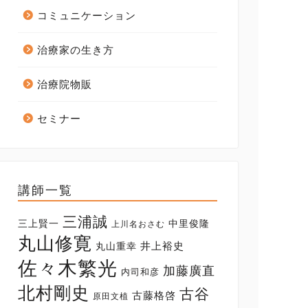
コミュニケーション
治療家の生き方
治療院物販
セミナー
講師一覧
三浦誠
三上賢一
中里俊隆
上川名おさむ
丸山修寛
井上裕史
丸山重幸
佐々木繁光
加藤廣直
内司和彦
北村剛史
古谷
古藤格啓
原田文植