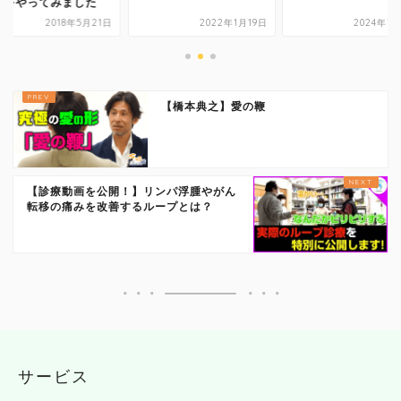
グをやってみました
2018年5月21日
2022年1月19日
2024年7
【橋本典之】愛の鞭
【診療動画を公開！】リンパ浮腫やがん
転移の痛みを改善するループとは？
サービス