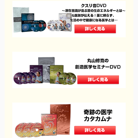
イチオシ！
頭・首の手技
肩・背中の手技
腰の手技