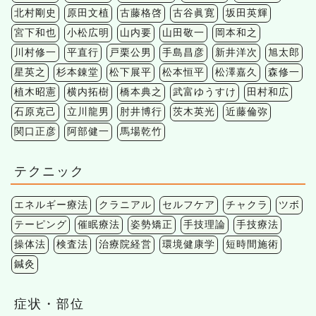
北村剛史
原田文植
古藤格啓
古谷眞寛
坂田英輝
宮下和也
小松広明
山内要
山田敬一
岡本和之
川村修一
平直行
戸栗公男
手島昌彦
新井洋次
旭太郎
星英之
杉本錬堂
松下展平
松本恒平
松澤嘉久
森修一
植木昭憲
横内拓樹
橋本典之
武富ゆうすけ
田村和広
石原克己
立川龍男
肘井博行
茨木英光
近藤倫弥
関口正彦
阿部健一
馬場乾竹
テクニック
エネルギー療法
クラニアル
セルフケア
チャクラ
ツボ
テーピング
催眠療法
姿勢矯正
手技理論
手技療法
操体法
検査法
治療院経営
環境健康学
短時間施術
鍼灸
症状・部位