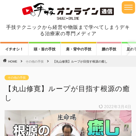
手技テクニックから経営や物販まで学べてしまうデキ
る治療家の専門メディア
イチオシ！
頭・首の手技
肩・背中の手技
腰の手技
足の
HOME
その他の手技
【丸山修寛】ループが目指す根源の癒し
その他の手技
【丸山修寛】ループが目指す根源の癒
し
2022年3月4日