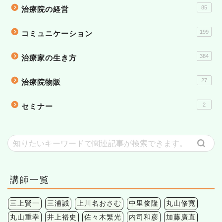
85
治療院の経営
199
コミュニケーション
384
治療家の生き方
27
治療院物販
2
セミナー
講師一覧
三上賢一
三浦誠
上川名おさむ
中里俊隆
丸山修寛
丸山重幸
井上裕史
佐々木繁光
内司和彦
加藤廣直