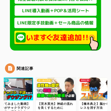
和の健康法
DVDショップ
関連記事
他の手技
頭・首の手技
最新記事
やってみました動画】
【茨木英光】神経の流れ
【橋本典之】脳から
ルヤがチャクラダウジ
を良くするために
レスを消す方法