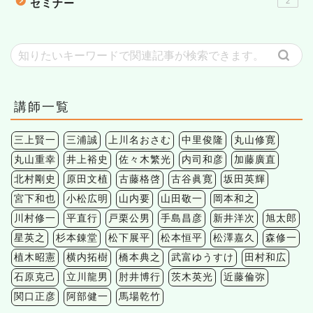
2
セミナー
講師一覧
三上賢一
三浦誠
上川名おさむ
中里俊隆
丸山修寛
丸山重幸
井上裕史
佐々木繁光
内司和彦
加藤廣直
北村剛史
原田文植
古藤格啓
古谷眞寛
坂田英輝
宮下和也
小松広明
山内要
山田敬一
岡本和之
川村修一
平直行
戸栗公男
手島昌彦
新井洋次
旭太郎
星英之
杉本錬堂
松下展平
松本恒平
松澤嘉久
森修一
植木昭憲
横内拓樹
橋本典之
武富ゆうすけ
田村和広
石原克己
立川龍男
肘井博行
茨木英光
近藤倫弥
関口正彦
阿部健一
馬場乾竹