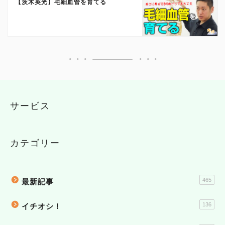
【茨木英光】毛細血管を育てる
サービス
カテゴリー
465
最新記事
136
イチオシ！