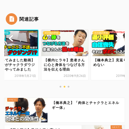
関連記事
他の手技
その他の手技
その他の手技
やってみました動画】
【横内ヒラキ】患者さん
【橋本典之】見返り
ルヤがチャクラダウジ
に心と身体をつなげる方
めない
グをやってみました
法を伝える理由
2018年5月21日
2020年9月26日
2019年
【橋本典之】「肉体とチャクラとエネル
ギー体」