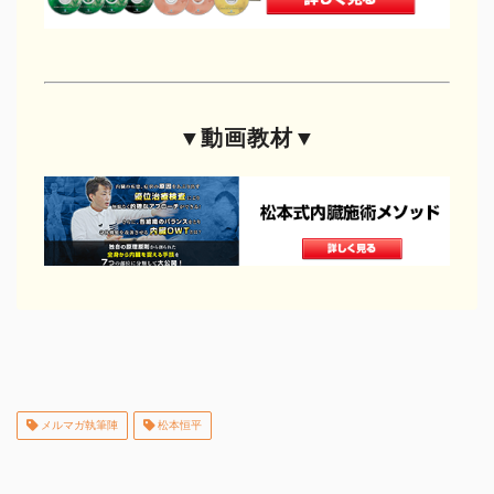
治療院で物販する
セラボイス
▼動画教材▼
和の健康法
DVDショップ
メルマガ執筆陣
松本恒平