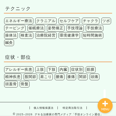
テクニック
エネルギー療法
クラニアル
セルフケア
チャクラ
ツボ
テーピング
催眠療法
姿勢矯正
手技理論
手技療法
操体法
検査法
治療院経営
環境健康学
短時間施術
鍼灸
症状・部位
アレルギー疾患
上肢
下肢
内臓
症状別
筋膜
精神疾患
股関節
肩こり
腰痛
膝痛
関節
頭痛
頭蓋骨
骨盤
個人情報保護法
特定商法取引法
MENU
2025–2026 デキる治療家の専門メディア「手技オンライン通信」