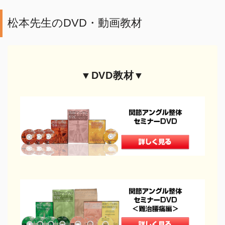
肩・背中の手技
松本先生のDVD・動画教材
腰の手技
▼DVD教材▼
足の手技
その他の手技
治療院の経営
コミュニケーション
治療家の生き方
治療院物販