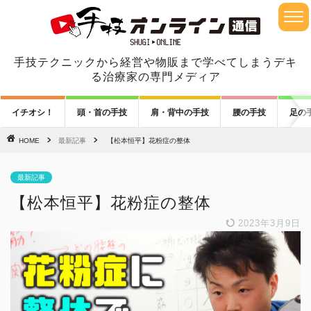
手技テクニックから経営や物販まで学べてしまうデキ
る治療家の専門メディア
イチオシ！
頭・首の手技
肩・背中の手技
腰の手技
足の
HOME
最新記事
【松本恒平】花粉症の整体
最新記事
【松本恒平】花粉症の整体
2023年3月9日