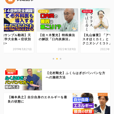
手技
最新記事
最新記事
本編サンプル動画】天
【佐々木繁光】特殊操法
【丸山修寛】「アマ
流医学大全集＜症状別
の解説「口内炎操法」
スオほミカミ」と「
痛編＞
クニヌシノミコト」
2019年3月21日
2022年3月9日
2022年7
【北村剛史】ふくらはぎがパンパンな方
への施術方法
【橋本典之】自分自身のエネルギーを最
良の状態に