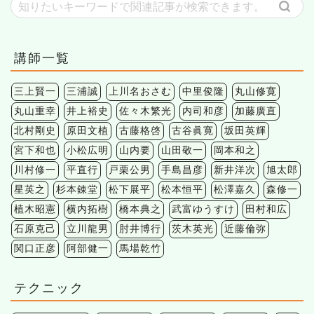
講師一覧
三上賢一
三浦誠
上川名おさむ
中里俊隆
丸山修寛
丸山重幸
井上裕史
佐々木繁光
内司和彦
加藤廣直
北村剛史
原田文植
古藤格啓
古谷眞寛
坂田英輝
宮下和也
小松広明
山内要
山田敬一
岡本和之
川村修一
平直行
戸栗公男
手島昌彦
新井洋次
旭太郎
星英之
杉本錬堂
松下展平
松本恒平
松澤嘉久
森修一
植木昭憲
横内拓樹
橋本典之
武富ゆうすけ
田村和広
石原克己
立川龍男
肘井博行
茨木英光
近藤倫弥
関口正彦
阿部健一
馬場乾竹
テクニック