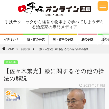
手技テクニックから経営や物販まで学べてしまうデキ
る治療家の専門メディア
イチオシ！
頭・首の手技
肩・背中の手技
腰の手技
足の
HOME
最新記事
【佐々木繁光】膝に関するその他の操法の解説
最新記事
【佐々木繁光】膝に関するその他の操
法の解説
2023年9月6日