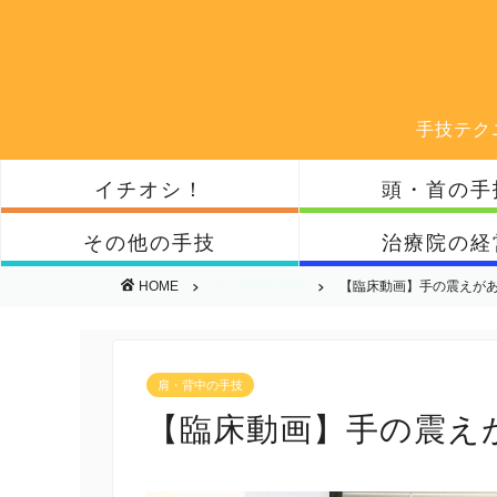
手技テク
イチオシ！
頭・首の手
その他の手技
治療院の経
HOME
肩・背中の手技
【臨床動画】手の震えが
肩・背中の手技
【臨床動画】手の震え