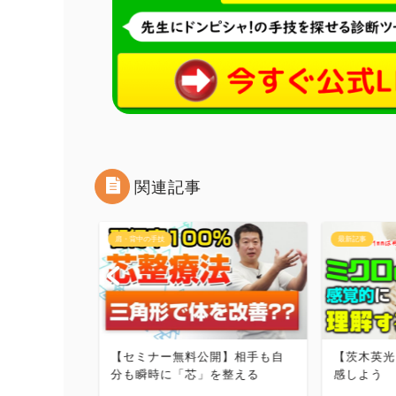
関連記事
肩・背中の手技
最新記事
の疲れを取
【セミナー無料公開】相手も自
【茨木英光
分も瞬時に「芯」を整える
感しよう