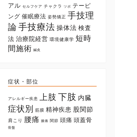
アル
テーピ
チャクラ
セルフケア
ツボ
手技理
ング
催眠療法
姿勢矯正
手技療法
論
操体法
検査
短時
法
治療院経営
環境健康学
間施術
鍼灸
症状・部位
下肢
上肢
内臓
アレルギー疾患
症状別
股関節
精神疾患
筋膜
腰痛
頭痛
頭蓋骨
肩こり
関節
膝痛
骨盤