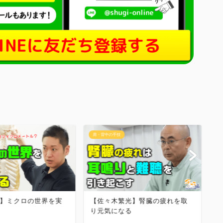
肩・背中の手技
肩
】ミクロの世界を実
【佐々木繁光】腎臓の疲れを取
【
り元気になる
分