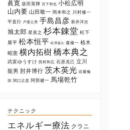
眞寛
小松広明
坂田英輝
宮下和也
山内要
山田敬一
岡本和之
川村修一
手島昌彦
平直行
新井洋次
戸栗公男
杉本錬堂
旭太郎
松下
星英之
松本恒平
展平
植木
森修一
松澤嘉久
橋本典之
横内拓樹
昭憲
立川
武富ゆうすけ
石原克己
田村和広
茨木英光
肘井博行
龍男
近藤倫
馬場乾竹
阿部健一
弥
関口正彦
テクニック
エネルギー療法
クラニ