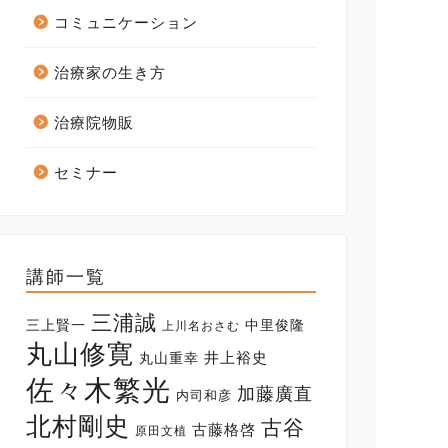
コミュニケーション
治療家の生き方
治療院物販
セミナー
講師一覧
三浦誠
三上賢一
中里俊隆
上川名おさむ
丸山修寛
井上裕史
丸山重幸
佐々木繁光
加藤廣直
内司和彦
北村剛史
古谷
古藤格啓
原田文植