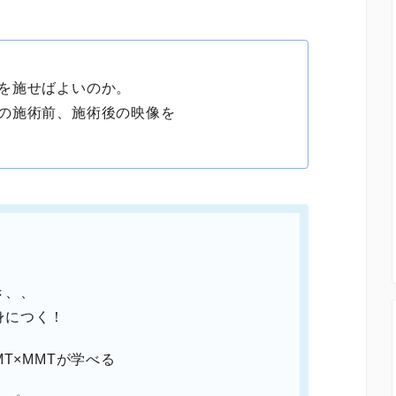
を施せばよいのか。
の施術前、施術後の映像を
き、、
身につく！
MT×MMTが学べる