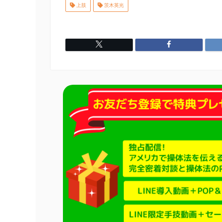
上肢
茨木英光