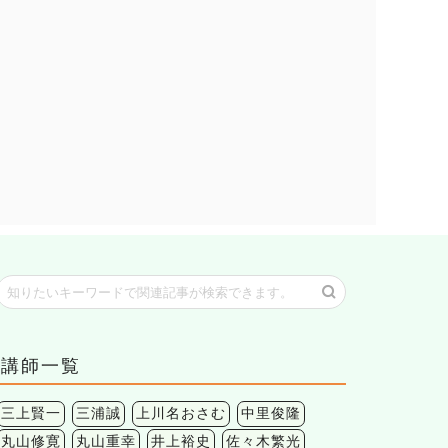
2021年2月17日
講師一覧
三上賢一
三浦誠
上川名おさむ
中里俊隆
丸山修寛
丸山重幸
井上裕史
佐々木繁光