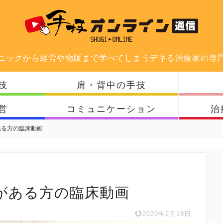
ニックから経営や物販まで学べてしまうデキる治療家の専
技
肩・背中の手技
営
コミュニケーション
治
ある方の臨床動画
がある方の臨床動画
2020年2月18日