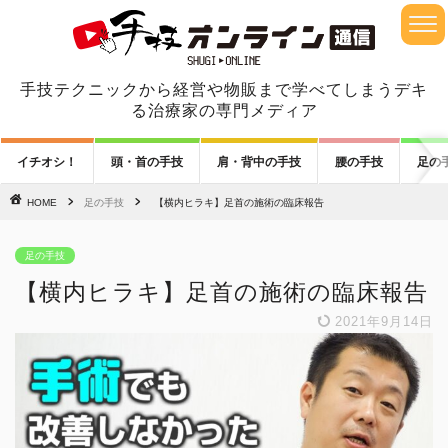
手技テクニックから経営や物販まで学べてしまうデキ
る治療家の専門メディア
イチオシ！
頭・首の手技
肩・背中の手技
腰の手技
足の
HOME
足の手技
【横内ヒラキ】足首の施術の臨床報告
足の手技
【横内ヒラキ】足首の施術の臨床報告
2021年9月14日