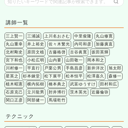
講師一覧
三上賢一
三浦誠
上川名おさむ
中里俊隆
丸山修寛
丸山重幸
井上裕史
佐々木繁光
内司和彦
加藤廣直
北村剛史
原田文植
古藤格啓
古谷眞寛
坂田英輝
宮下和也
小松広明
山内要
山田敬一
岡本和之
川村修一
平直行
戸栗公男
手島昌彦
新井洋次
旭太郎
星英之
杉本錬堂
松下展平
松本恒平
松澤嘉久
森修一
植木昭憲
横内拓樹
橋本典之
武富ゆうすけ
田村和広
石原克己
立川龍男
肘井博行
茨木英光
近藤倫弥
関口正彦
阿部健一
馬場乾竹
テクニック