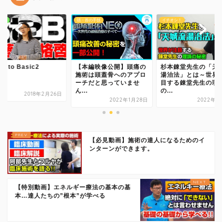
首の手技
イチオシ！
足の手技
本編映像公開】頭痛の
杉本錬堂先生の「天城流
Back to Basic2
術は頭蓋骨へのアプロ
湯治法」とは～世界が注
チだと思っていませ
目する錬堂先生の理論
.
の...
2018年2
2022年1月28日
2022年2月8日
【必見動画】施術の達人になるためのイ
ンターンができます。
【特別動画】エネルギー療法の基本の基
本…達人たちの”根本”が学べる