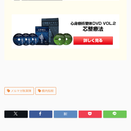
イチオシ！
頭・首の手技
肩・背中の手技
腰の手技
メルマガ執筆陣
横内拓樹
足の手技
その他の手技